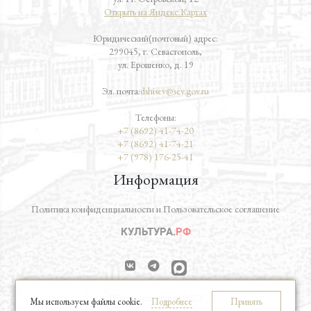
Открыть на Яндекс.Картах
Юридический(почтовый) адрес:
299045, г. Севастополь,
ул. Ерошенко, д. 19
Эл. почта:
dshisev@sev.gov.ru
Телефоны:
+7 (8692) 41-74-20
+7 (8692) 41-74-21
+7 (978) 176-25-41
Информация
Политика конфиденциальности и Пользовательское соглашение
vk
telegram
Школа искусств © 2023
Мы используем файлы cookie.
Подробнее
Принять