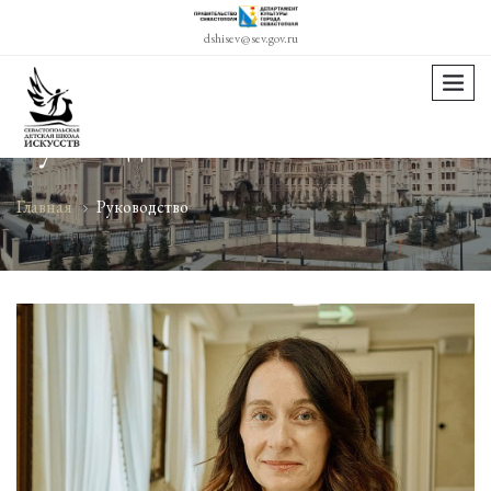
dshisev@sev.gov.ru
menu
Руководство
Главная
Руководство