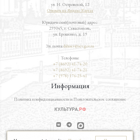
ул. Н. Островской, 12
Открыть на Яндекс.Картах
Юридический(почтовый) адрес:
299045, г. Севастополь,
ул. Ерошенко, д. 19
Эл. почта:
dshisev@sev.gov.ru
Телефоны:
+7 (8692) 41-74-20
+7 (8692) 41-74-21
+7 (978) 176-25-41
Информация
Политика конфиденциальности и Пользовательское соглашение
vk
telegram
Школа искусств © 2023