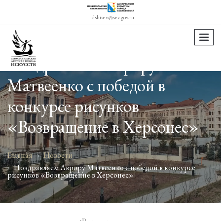
dshisev@sev.gov.ru
menu
Поздравляем Аврору
Матвеенко с победой в
конкурсе рисунков
«Возвращение в Херсонес»
Главная
Новости
Поздравляем Аврору Матвеенко с победой в конкурсе
рисунков «Возвращение в Херсонес»