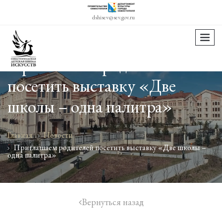
dshisev@sev.gov.ru
menu
Приглашаем родителей
посетить выставку «Две
школы – одна палитра»
Главная
Новости
Приглашаем родителей посетить выставку «Две школы –
одна палитра»
Вернуться назад
icon