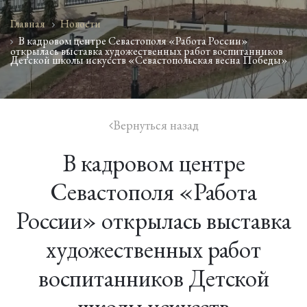
Главная
Новости
В кадровом центре Севастополя «Работа России»
открылась выставка художественных работ воспитанников
Детской школы искусств «Севастопольская весна Победы»
Вернуться назад
icon
В кадровом центре
Севастополя «Работа
России» открылась выставка
художественных работ
воспитанников Детской
школы искусств