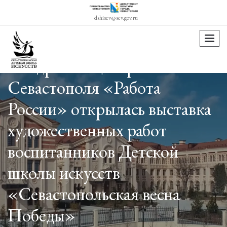
dshisev@sev.gov.ru
menu
В кадровом центре
Севастополя «Работа
России» открылась выставка
художественных работ
воспитанников Детской
школы искусств
«Севастопольская весна
Победы»